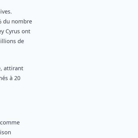
ives.
 % du nombre
ey Cyrus ont
illions de
, attirant
més à 20
s comme
dison