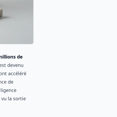
illions de
 est devenu
nt accéléré
nce de
lligence
vu la sortie