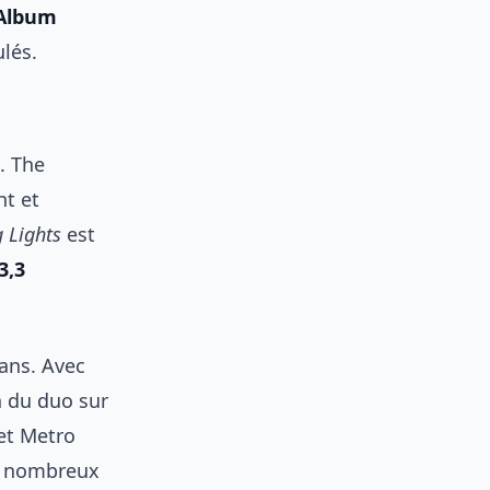
 Album
lés.
. The
nt et
g Lights
est
3,3
ans. Avec
n du duo sur
et Metro
de nombreux