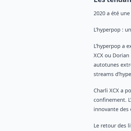
2020 a été une
L’hyperpop : u
L’hyperpop a e
XCX ou Dorian E
autotunes extr
streams d’hyp
Charli XCX a p
confinement. L
innovante des 
Le retour des l