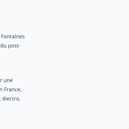
 Fontaines
 du post-
r une
n France,
 électro,