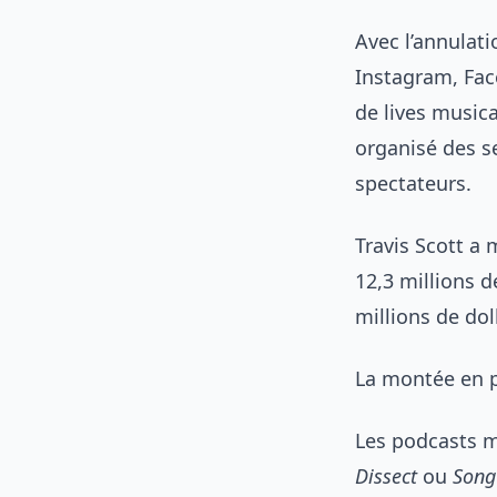
Avec l’annulati
Instagram, Fa
de lives music
organisé des se
spectateurs.
Travis Scott a 
12,3 millions 
millions de dol
La montée en 
Les podcasts 
Dissect
ou
Song