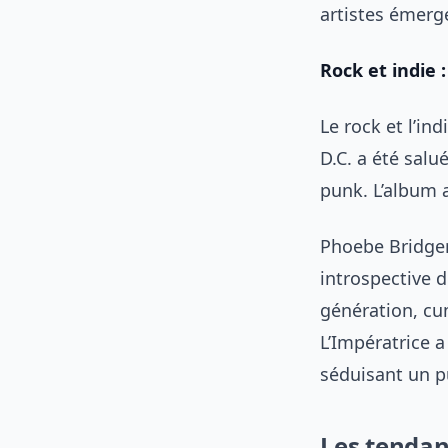
artistes émerg
Rock et indie
Le rock et l’i
D.C. a été salu
punk. L’album a
Phoebe Bridge
introspective d
génération, cu
L’Impératrice a
séduisant un p
Les tendan