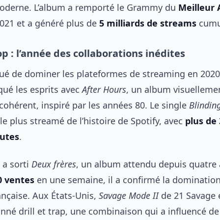
moderne. L’album a remporté le Grammy du
Meilleur
021 et a généré plus de
5 milliards de streams
cumu
p : l’année des collaborations inédites
nué de dominer les plateformes de streaming en 2020
ué les esprits avec
After Hours
, un album visuelleme
ohérent, inspiré par les années 80. Le single
Blindin
 le plus streamé de l’histoire de Spotify, avec
plus de 
outes
.
a sorti
Deux frères
, un album attendu depuis quatre 
0 ventes
en une semaine, il a confirmé la dominatio
ançaise. Aux États-Unis,
Savage Mode II
de 21 Savage 
nné drill et trap, une combinaison qui a influencé 