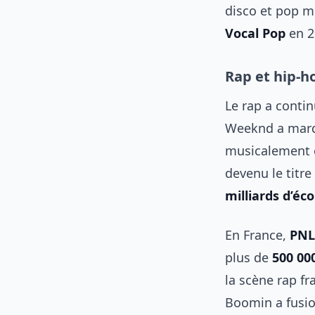
disco et pop 
Vocal Pop
en 2
Rap et hip-ho
Le rap a conti
Weeknd a marq
musicalement c
devenu le titre
milliards d’éc
En France,
PNL
plus de
500 00
la scène rap fr
Boomin a fusio