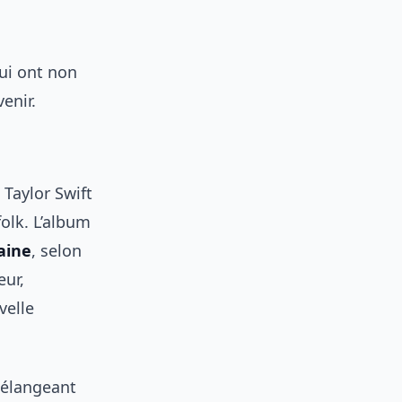
ui ont non
enir.
 Taylor Swift
folk. L’album
aine
, selon
eur,
velle
mélangeant