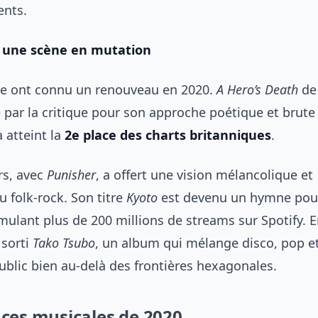
ents.
 : une scène en mutation
ndie ont connu un renouveau en 2020.
A Hero’s Death
de
é par la critique pour son approche poétique et brute
 atteint la
2e place des charts britanniques
.
rs, avec
Punisher
, a offert une vision mélancolique et
u folk-rock. Son titre
Kyoto
est devenu un hymne pou
mulant plus de 200 millions de streams sur Spotify. E
 sorti
Tako Tsubo
, un album qui mélange disco, pop et
ublic bien au-delà des frontières hexagonales.
ces musicales de 2020