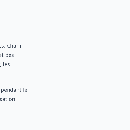
s, Charli
et des
 les
é pendant le
isation