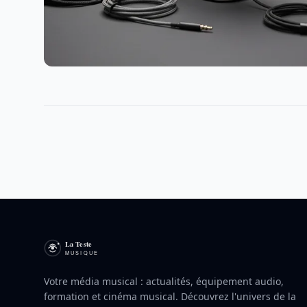
Votre média musical : actualités, équipement audio,
formation et cinéma musical. Découvrez l'univers de la